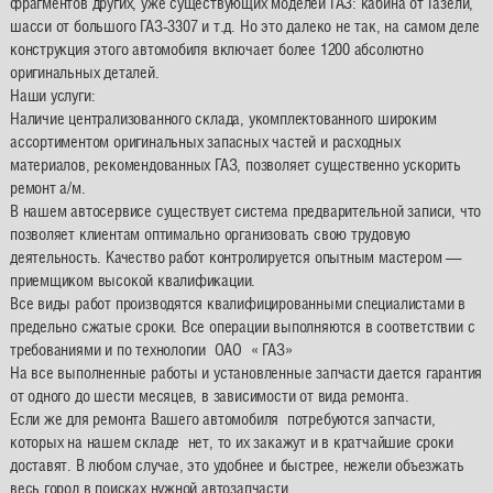
фрагментов других, уже существующих моделей ГАЗ: кабина от Газели,
шасси от большого ГАЗ-3307 и т.д. Но это далеко не так, на самом деле
конструкция этого автомобиля включает более 1200 абсолютно
оригинальных деталей.
Наши услуги:
Наличие централизованного склада, укомплектованного широким
ассортиментом оригинальных запасных частей и расходных
материалов, рекомендованных ГАЗ, позволяет существенно ускорить
ремонт а/м.
В нашем автосервисе существует система предварительной записи, что
позволяет клиентам оптимально организовать свою трудовую
деятельность. Качество работ контролируется опытным мастером —
приемщиком высокой квалификации.
Все виды работ производятся квалифицированными специалистами в
предельно сжатые сроки. Все операции выполняются в соответствии с
требованиями и по технологии ОАО « ГАЗ»
На все выполненные работы и установленные запчасти дается гарантия
от одного до шести месяцев, в зависимости от вида ремонта.
Если же для ремонта Вашего автомобиля потребуются запчасти,
которых на нашем складе нет, то их закажут и в кратчайшие сроки
доставят. В любом случае, это удобнее и быстрее, нежели объезжать
весь город в поисках нужной автозапчасти.