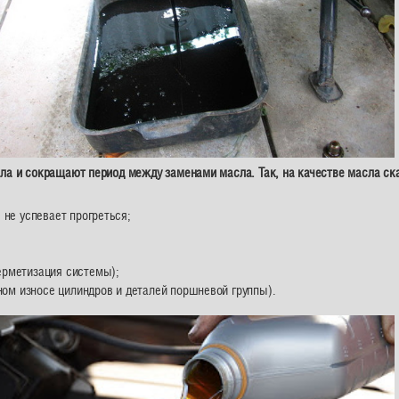
сла и сокращают период между заменами масла. Так, на качестве масла ск
не успевает прогреться;
ерметизация системы);
ном износе цилиндров и деталей поршневой группы).