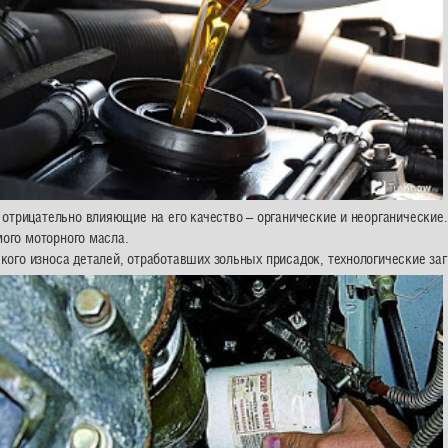
 отрицательно влияющие на его качество – органические и неорганические
мого моторного масла.
го износа деталей, отработавших зольных присадок, технологические заг