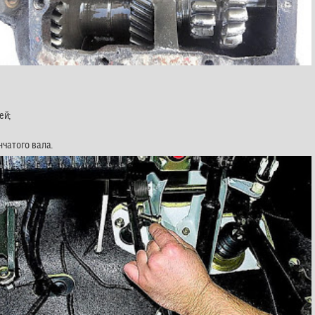
ей;
чатого вала.