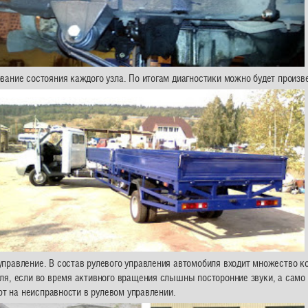
ание состояния каждого узла. По итогам диагностики можно будет произв
правление. В состав рулевого управления автомобиля входит множество ко
ля, если во время активного вращения слышны посторонние звуки, а само
ют на неисправности в рулевом управлении.