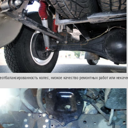
неотбалансированность колес, низкое качество ремонтных работ или некач