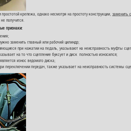
 простотой крепежа, однако несмотря на простоту конструкции,
заменить 
не получится.
ые признаки:
ения;
нужно заменить главный или рабочий цилиндр;
яющиеся при нажатии на педаль, указывают на неисправность муфты сце
азывает на то что сцепление буксует и диск полностью износился;
является износ ведомого диска;
при переключении передач, также указывает на неисправность системы сц