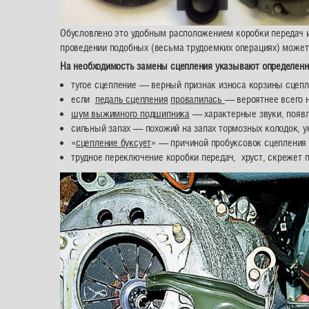
Обусловлено это удобным расположением коробки передач и
проведении подобных (весьма трудоемких операциях) может 
На необходимость замены сцепления указывают определенн
тугое сцепление — верный признак износа корзины сцепл
если
педаль сцепления
провалилась
— вероятнее всего 
шум выжимного подшипника
— характерные звуки, появл
сильный запах — похожий на запах тормозных колодок, ук
«
сцепление буксует
» — причиной пробуксовок сцепления 
трудное переключение коробки передач, хруст, скрежет 