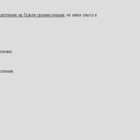
сцепление на Газели
своими руками
, не имея опыта в
пления;
епления.