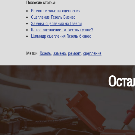
Похожие статьи:
Ремонт и замена сцепления
Сцепление Газель Бизнес
Замена сцепления на Газели
Какое сцепление на Газель лучше?
Цилиндр сцепления Газель бизнес
Метки:
Газель
,
замена
,
ремонт
,
сцепление
Оста