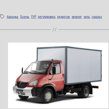
баранка
,
Газель
,
ГУР
,
регулировка
,
редуктор
,
ремонт
,
руль
,
смазка
Метки