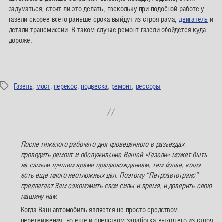
задуматься, стоит ли это делать, поскольку при подобной работе у
газели скорее всего раньше срока выйдут из строя рама,
двигатель
и
детали трансмиссии. В таком случае ремонт газели обойдется куда
дороже.
Газель
,
мост
,
перекос
,
подвеска
,
ремонт
,
рессоры
Метки
После тяжелого рабочего дня проведенного в разъездах
проводить ремонт и обслуживание Вашей «Газели» может быть
не самым лучшим время препровождением, тем более, когда
есть еще много неотложных дел. Поэтому “Петроавтотранс”
предлагает Вам сэкономить свои силы и время, и доверить свою
машину нам.
Когда Ваш автомобиль является не просто средством
передвижения, но еще и средством заработка выход его из строя