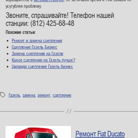
усугубляя проблему.
Звоните, спрашивайте! Телефон нашей
станции: (812)
425-68-48
Похожие статьи:
Ремонт и замена сцепления
Сцепление Газель Бизнес
Замена сцепления на Газели
Какое сцепление на Газель лучше?
Цилиндр сцепления Газель бизнес
Газель
,
замена
,
ремонт
,
сцепление
Метки
Ремонт Fiat Ducato