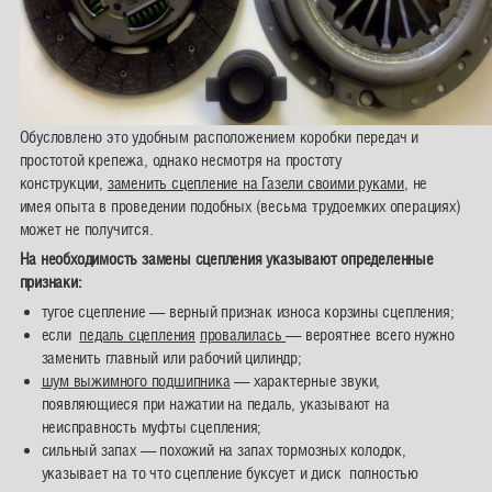
Обусловлено это удобным расположением коробки передач и
простотой крепежа, однако несмотря на простоту
конструкции,
заменить сцепление на Газели
своими руками
, не
имея опыта в проведении подобных (весьма трудоемких операциях)
может не получится.
На необходимость замены сцепления указывают определенные
признаки:
тугое сцепление — верный признак износа корзины сцепления;
если
педаль сцепления
провалилась
— вероятнее всего нужно
заменить главный или рабочий цилиндр;
шум выжимного подшипника
— характерные звуки,
появляющиеся при нажатии на педаль, указывают на
неисправность муфты сцепления;
сильный запах — похожий на запах тормозных колодок,
указывает на то что сцепление буксует и диск полностью