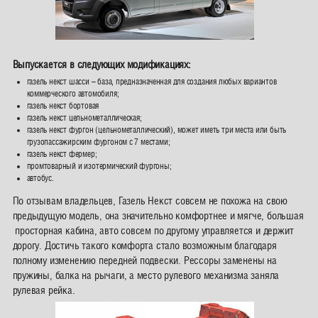
Выпускается в следующих модификациях:
газель некст
шасси – база, предназначенная для создания любых вариантов
коммерческого автомобиля;
газель некст
бортовая
газель некст цельнометаллическая;
газель некст фургон (цельнометаллический), может иметь три места или быть
грузопассажирским фургоном с 7 местами;
газель некст фермер;
промтоварный и изотермический фургоны;
автобус.
По отзывам владельцев, Газель Некст совсем не похожа на свою
предыдущую модель, она значительно комфортнее и мягче, большая
просторная кабина, авто совсем по другому управляется и держит
дорогу.
Достичь такого комфорта стало возможным благодаря
полному изменению передней подвески. Рессоры заменены на
пружины, балка на рычаги, а место рулевого механизма заняла
рулевая рейка.