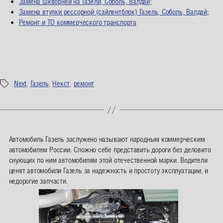
Замена шкворней на Газели, Соболь, Валдай
;
Замена втулки рессорной (сайлентблок) Газель, Соболь, Валдай
;
Ремонт и ТО коммерческого транспорта
Next
,
Газель
,
Некст
,
ремонт
Метки
Автомобиль Газель заслужено называют народным коммерческим
автомобилем России. Сложно себе представить дороги без деловито
снующих по ним автомобилям этой отечественной марки. Водители
ценят автомобили Газель за надежность и простоту эксплуатации, и
недорогие запчасти.