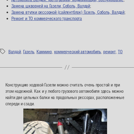
Замена шкворней на Газели, Соболь, Валдай
;
Замена втулки рессорной (сайлентблок) Газель, Соболь, Валдай
;
Ремонт и ТО коммерческого транспорта
Валдай
,
Газель
,
Камминз
,
коммерческий автомобиль
,
ремонт
,
ТО
Метки
Конструкцию ходовой Газели можно считать очень простой и при
этом надежной. Как и у любого грузового автомобиля здесь можно
найти две цельных балки на продольных рессорах, расположенные
спереди и сзади.