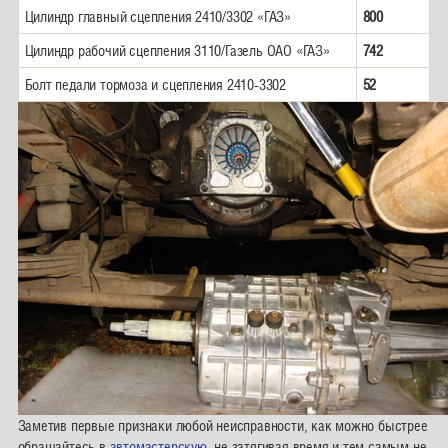
Цилиндр главный сцепления 2410/3302 «ГАЗ»
800
Цилиндр рабочий сцепления 3110/Газель ОАО «ГАЗ»
742
Болт педали тормоза и сцепления 2410-3302
52
Заметив первые признаки любой неисправности, как можно быстрее
обращайтесь в
автомастерскую
, не затягивая время и тем самым не