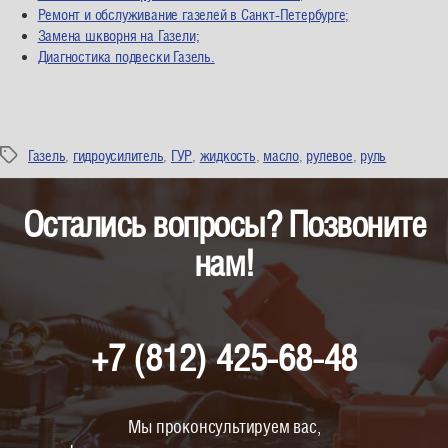
Ремонт и обслуживание газелей в Санкт-Петербурге;
Замена шкворня на Газели;
Диагностика подвески Газель.
Газель
,
гидроусилитель
,
ГУР
,
жидкость
,
масло
,
рулевое
,
руль
Метки
Остались вопросы? Позвоните
нам!
+7 (812) 425-68-48
Мы проконсультируем вас,