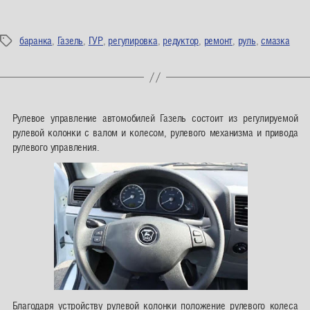
баранка
,
Газель
,
ГУР
,
регулировка
,
редуктор
,
ремонт
,
руль
,
смазка
Метки
Рулевое управление автомобилей Газель состоит из регулируемой
рулевой колонки с валом и колесом, рулевого механизма и привода
рулевого управления.
Благодаря устройству рулевой колонки положение рулевого колеса