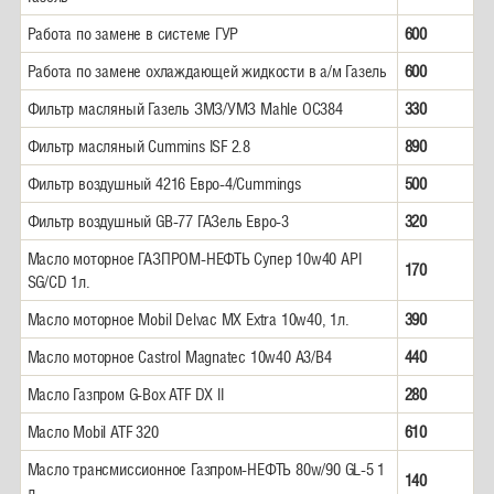
Работа по замене в системе ГУР
600
Работа по замене охлаждающей жидкости в а/м Газель
600
Фильтр масляный Газель ЗМЗ/УМЗ Mahle OC384
330
Фильтр масляный Cummins ISF 2.8
890
Фильтр воздушный 4216 Евро-4/Cummings
500
Фильтр воздушный GB-77 ГАЗель Евро-3
320
Масло моторное ГАЗПРОМ-НЕФТЬ Супер 10w40 API
170
SG/CD 1л.
Масло моторное Mobil Delvac MX Extra 10w40, 1л.
390
Масло моторное Castrol Magnatec 10w40 A3/B4
440
Масло Газпром G-Box ATF DX II
280
Масло Mobil ATF 320
610
Масло трансмиссионное Газпром-НЕФТЬ 80w/90 GL-5 1
140
л