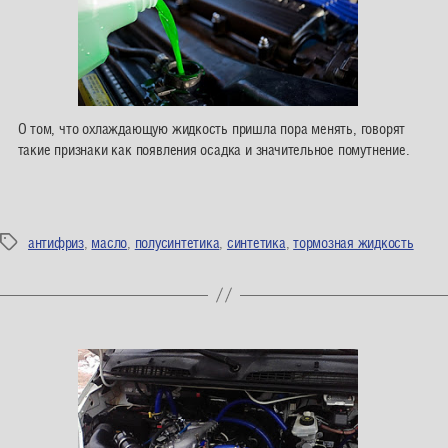
О том, что охлаждающую жидкость пришла пора менять, говорят
такие признаки как появления осадка и значительное помутнение.
антифриз
,
масло
,
полусинтетика
,
синтетика
,
тормозная жидкость
Метки