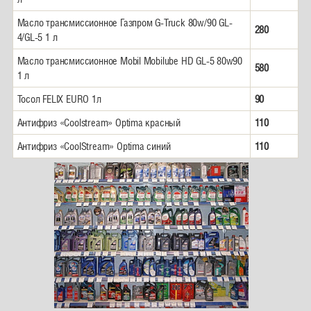
Масло трансмиссионное Газпром G-Truck 80w/90 GL-
280
4/GL-5 1 л
Масло трансмиссионное Mobil Mobilube HD GL-5 80w90
580
1 л
Тосол FELIX EURO 1л
90
Антифриз «Coolstream» Optima красный
110
Антифриз «CooIStream» Optima синий
110