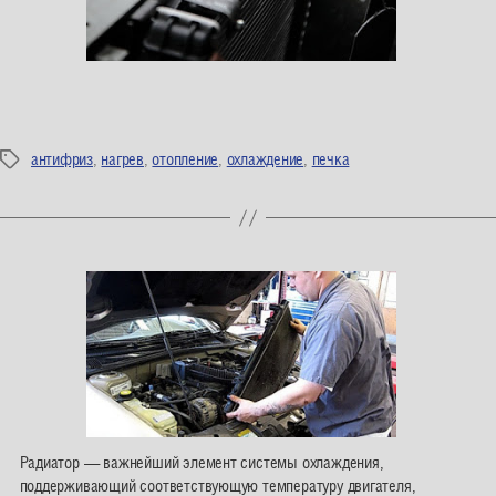
антифриз
,
нагрев
,
отопление
,
охлаждение
,
печка
Метки
Радиатор — важнейший элемент системы охлаждения,
поддерживающий соответствующую температуру двигателя,