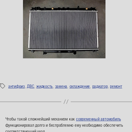
антифриз
,
ДВС
,
жидкость
,
замена
,
охлаждение
,
радиатор
,
ремонт
Метки
Чтобы такой сложнейший механизм как
современный автомобиль
функционировал долго и беспроблемно ему необходимо обеспечить
соответствующий уход.