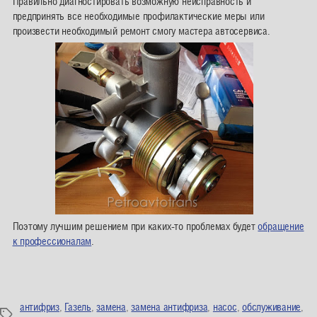
Правильно диагностировать возможную неисправность и
предпринять все необходимые профилактические меры или
произвести необходимый ремонт смогу мастера автосервиса.
Поэтому лучшим решением при каких-то проблемах будет
обращение
к профессионалам
.
антифриз
,
Газель
,
замена
,
замена антифриза
,
насос
,
обслуживание
,
Метки